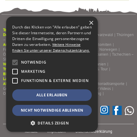
×
Durch das Klicken von "Alle erlauben" geben
Tourenkalender
Sie dieser Internetseite, deren Partnern und
Deutschland
Pfälzerwald & Weinstraße
|
Sachsen
|
Schwarzwald
|
Thüringen
Dritten die Einwilligung personenbezogene
– Rhön – Spessart
|
Ausland
Daten zu verarbeiten.
Albanien – Bulgarien – Rumänien
|
Alpen & Dolomiten
|
Weitere Hinweise
Frankreich
|
Griechenland
|
Italien
|
Korsika – Sardinien
|
Norwegen
|
finden Sie unter unserer Datenschutzerklärung.
Österreich
|
Portugal
|
Schottland – Irland
|
Schweiz
|
Spanien
|
Tschechien –
Slowakei
|
NOTWENDIG
Winterfluchten
Marokko
|
Griechenland
|
Portugal
|
Spanien
|
Trainings/Kurse
Sicherheitstrainings & Kurse
|
Training & Tour
|
MARKETING
BMW Motorrad Sachsen
Last Minute %
FUNKTIONEN & EXTERNE MEDIEN
Almoto
AGB
|
Jobs – Wir suchen dich!
|
Gutscheine
|
Motorradtransporte
|
Gepäcktransport
|
Leistungen
|
Team
|
Reiseblog/ Bilder/ Videos
|
Onlineshop
|
Kontakt
|
Impressum
|
Datenschutzerklärung
|
ALLE ERLAUBEN
NICHT NOTWENDIGE ABLEHNEN
DETAILS ZEIGEN
Kontakt
Impressum
Datenschutzerklärung