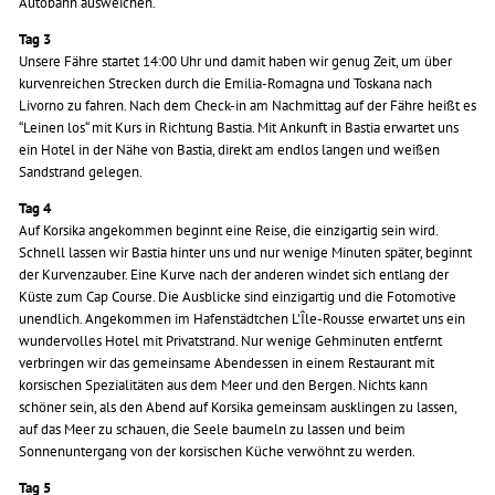
Autobahn ausweichen.
Tag 3
Unsere Fähre startet 14:00 Uhr und damit haben wir genug Zeit, um über
kurvenreichen Strecken durch die Emilia-Romagna und Toskana nach
Livorno zu fahren. Nach dem Check-in am Nachmittag auf der Fähre heißt es
“Leinen los“ mit Kurs in Richtung Bastia. Mit Ankunft in Bastia erwartet uns
ein Hotel in der Nähe von Bastia, direkt am endlos langen und weißen
Sandstrand gelegen.
Tag 4
Auf Korsika angekommen beginnt eine Reise, die einzigartig sein wird.
Schnell lassen wir Bastia hinter uns und nur wenige Minuten später, beginnt
der Kurvenzauber. Eine Kurve nach der anderen windet sich entlang der
Küste zum Cap Course. Die Ausblicke sind einzigartig und die Fotomotive
unendlich. Angekommen im Hafenstädtchen L'Île-Rousse erwartet uns ein
wundervolles Hotel mit Privatstrand. Nur wenige Gehminuten entfernt
verbringen wir das gemeinsame Abendessen in einem Restaurant mit
korsischen Spezialitäten aus dem Meer und den Bergen. Nichts kann
schöner sein, als den Abend auf Korsika gemeinsam ausklingen zu lassen,
auf das Meer zu schauen, die Seele baumeln zu lassen und beim
Sonnenuntergang von der korsischen Küche verwöhnt zu werden.
Tag 5