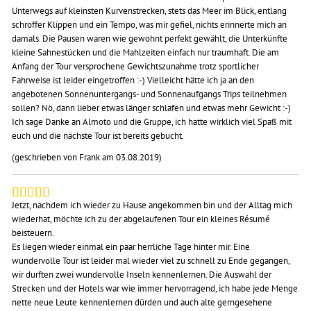
Unterwegs auf kleinsten Kurvenstrecken, stets das Meer im Blick, entlang
schroffer Klippen und ein Tempo, was mir gefiel, nichts erinnerte mich an
damals. Die Pausen waren wie gewohnt perfekt gewählt, die Unterkünfte
kleine Sahnestücken und die Mahlzeiten einfach nur traumhaft. Die am
Anfang der Tour versprochene Gewichtszunahme trotz sportlicher
Fahrweise ist leider eingetroffen :-) Vielleicht hätte ich ja an den
angebotenen Sonnenuntergangs- und Sonnenaufgangs Trips teilnehmen
sollen? Nö, dann lieber etwas länger schlafen und etwas mehr Gewicht :-)
Ich sage Danke an Almoto und die Gruppe, ich hatte wirklich viel Spaß mit
euch und die nächste Tour ist bereits gebucht.
(geschrieben von Frank am 03.08.2019)
Jetzt, nachdem ich wieder zu Hause angekommen bin und der Alltag mich
wiederhat, möchte ich zu der abgelaufenen Tour ein kleines Résumé
beisteuern.
Es liegen wieder einmal ein paar herrliche Tage hinter mir. Eine
wundervolle Tour ist leider mal wieder viel zu schnell zu Ende gegangen,
wir durften zwei wundervolle Inseln kennenlernen. Die Auswahl der
Strecken und der Hotels war wie immer hervorragend, ich habe jede Menge
nette neue Leute kennenlernen dürden und auch alte gerngesehene