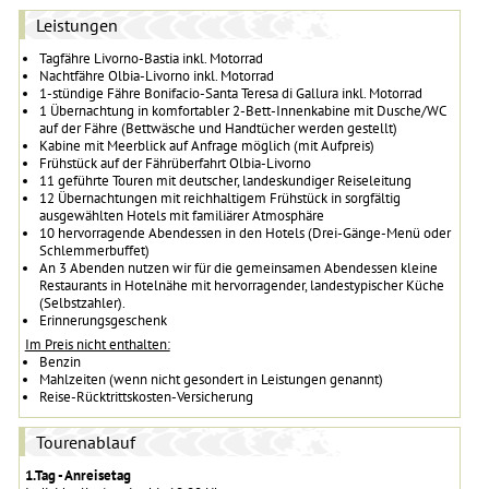
Leistungen
Tagfähre Livorno-Bastia inkl. Motorrad
Nachtfähre Olbia-Livorno inkl. Motorrad
1-stündige Fähre Bonifacio-Santa Teresa di Gallura inkl. Motorrad
1 Übernachtung in komfortabler 2-Bett-Innenkabine mit Dusche/WC
auf der Fähre (Bettwäsche und Handtücher werden gestellt)
Kabine mit Meerblick auf Anfrage möglich (mit Aufpreis)
Frühstück auf der Fährüberfahrt Olbia-Livorno
11 geführte Touren mit deutscher, landeskundiger Reiseleitung
12 Übernachtungen mit reichhaltigem Frühstück in sorgfältig
ausgewählten Hotels mit familiärer Atmosphäre
10 hervorragende Abendessen in den Hotels (Drei-Gänge-Menü oder
Schlemmerbuffet)
An 3 Abenden nutzen wir für die gemeinsamen Abendessen kleine
Restaurants in Hotelnähe mit hervorragender, landestypischer Küche
(Selbstzahler).
Erinnerungsgeschenk
Im Preis nicht enthalten:
Benzin
Mahlzeiten (wenn nicht gesondert in Leistungen genannt)
Reise-Rücktrittskosten-Versicherung
Tourenablauf
1.Tag - Anreisetag