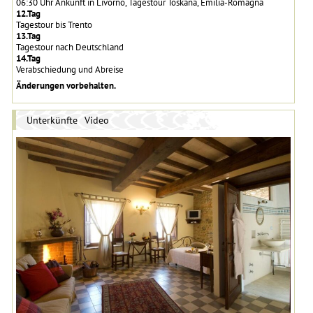
06:30 Uhr Ankunft in Livorno, Tagestour Toskana, Emilia-Romagna
12.Tag
Tagestour bis Trento
13.Tag
Tagestour nach Deutschland
14.Tag
Verabschiedung und Abreise
Änderungen vorbehalten.
Unterkünfte
Video