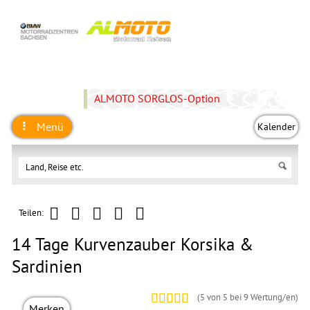
ALMOTO SORGLOS-Option
Menü
Kalender
Teilen:
14 Tage Kurvenzauber Korsika &
Sardinien
(
5
von 5 bei
9
Wertung/en)
Merken