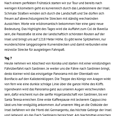
Nach einem perfekten Frühstück starten wir zur Tour und bereits nach
wenigen Kilometern geht es kurvenreich durch das Landesinnere der Insel.
Schmale Straßen winden sich durch die Landschaft und Sie dürfen sich
freuen auf abwechslungsreiche Strecken mit ständig wechselnden
Aussichten. Worte wie wildromantisch bekommen hier eine ganz neue
Bedeutung. Das Highlight des Tages wird die Auffahrt zum Col de Bavella
sein, die Passstraße ist eine der landschaftlich schönsten Routen auf der
Insel und bringt uns auf 1218 Meter Höhe. Es gibt keine Spitzkehren, nur
wunderschöne langgezogene Kurvenstrecken und damit verbunden eine
reizvolle Strecke für ausgiebigen Fahrspaß.
Tag 7
Heute nehmen wir Abschied von Korsika und starten mit einer einstündigen
Fährüberfahrt nach Sardinien. Je weiter uns die Fähre nach Sardinien bringt,
desto kleiner wird das einzigartige Panorama mit der Oberstadt von
Bonifacio auf den Kalksteinklippen. Die Treppe des Königs von Aragon wirkt
von fern wie eine dunkle schräge Linie über die ganze Höhe des Kliffs.
Irgendwann wird das Panorama ganz aus unseren Augen verschwunden
sein, dafür erscheint nun die sanfte Hügellandschaft von Sardinien, bis wir
Santa Teresa erreichen. Eine erste Kaffeepause mit leckerem Cappuccino
lässt uns hier endgültig ankommen. Auf unserem Weg an die Ostküste der
Insel befahren wir die Monti del Gennargentu, das höchste Gebirge der Insel
und liebevoll als das Dach Sardiniens bezeichnet. Am Nachmittag erreichen