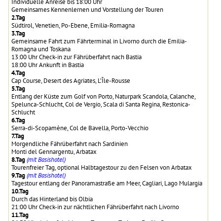
Individuelle Anreise bis 18:00 Uhr
Gemeinsames Kennenlernen und Vorstellung der Touren
2.Tag
Südtirol, Venetien, Po-Ebene, Emilia-Romagna
3.Tag
Gemeinsame Fahrt zum Fährterminal in Livorno durch die Emilia-
Romagna und Toskana
13:00 Uhr Check-in zur Fährüberfahrt nach Bastia
18:00 Uhr Ankunft in Bastia
4.Tag
Cap Course, Desert des Agriates, L’Île-Rousse
5.Tag
Entlang der Küste zum Golf von Porto, Naturpark Scandola, Calanche,
Spelunca-Schlucht, Col de Vergio, Scala di Santa Regina, Restonica-
Schlucht
6.Tag
Serra-di-Scopamène, Col de Bavella, Porto-Vecchio
7.Tag
Morgendliche Fährüberfahrt nach Sardinien
Monti del Gennargentu, Arbatax
8.Tag
(mit Basishotel)
Tourenfreier Tag, optional Halbtagestour zu den Felsen von Arbatax
9.Tag
(mit Basishotel)
Tagestour entlang der Panoramastraße am Meer, Cagliari,
Lago Mulargia
10.Tag
Durch das Hinterland bis Olbia
21:00 Uhr Check-in zur nächtlichen Fährüberfahrt nach Livorno
11.Tag