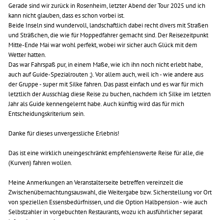
Gerade sind wir zurück in Rosenheim, letzter Abend der Tour 2025 und ich
kann nicht glauben, dass es schon vorbei ist.
Beide Inseln sind wundervoll, landschaftlich dabei recht divers mit Straßen
und Sträßchen, die wie für Moppedfahrer gemacht sind. Der Reisezeitpunkt
Mitte-Ende Mai war wohl perfekt, wobei wir sicher auch Glück mit dem
Wetter hatten.
Das war Fahrspaß pur, in einem Maße, wie ich ihn noch nicht erlebt habe,
auch auf Guide-Spezialrouten ;). Vor allem auch, weil ich - wie andere aus
der Gruppe - super mit Silke fahren. Das passt einfach und es war für mich
letztlich der Ausschlag diese Reise zu buchen, nachdem ich Silke im letzten
Jahr als Guide kennengelernt habe. Auch künftig wird das für mich
Entscheidungskriterium sein.
Danke für dieses unvergessliche Erlebnis!
Das ist eine wirklich uneingeschränkt empfehlenswerte Reise für alle, die
(Kurven) fahren wollen.
Meine Anmerkungen an Veranstalterseite betreffen vereinzelt die
Zwischenübernachtungsauswahl, die Weitergabe bzw. Sicherstellung vor Ort
von speziellen Essensbedürfnissen, und die Option Halbpension - wie auch
Selbstzahler in vorgebuchten Restaurants, wozu ich ausführlicher separat