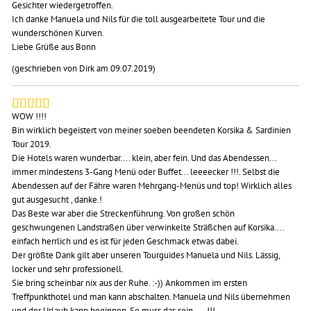
Gesichter wiedergetroffen.
Ich danke Manuela und Nils für die toll ausgearbeitete Tour und die
wunderschönen Kurven.
Liebe Grüße aus Bonn
(geschrieben von Dirk am 09.07.2019)
WOW !!!!
Bin wirklich begeistert von meiner soeben beendeten Korsika & Sardinien
Tour 2019.
Die Hotels waren wunderbar.... klein, aber fein. Und das Abendessen...
immer mindestens 3-Gang Menü oder Buffet... leeeecker !!!. Selbst die
Abendessen auf der Fähre waren Mehrgang-Menüs und top! Wirklich alles
gut ausgesucht , danke.!
Das Beste war aber die Streckenführung. Von großen schön
geschwungenen Landstraßen über verwinkelte Sträßchen auf Korsika....
einfach herrlich und es ist für jeden Geschmack etwas dabei.
Der größte Dank gilt aber unseren Tourguides Manuela und Nils. Lässig,
locker und sehr professionell.
Sie bring scheinbar nix aus der Ruhe. :-)) Ankommen im ersten
Treffpunkthotel und man kann abschalten. Manuela und Nils übernehmen
und der Urlaub kann beginnen. So muss das sein .... !!!