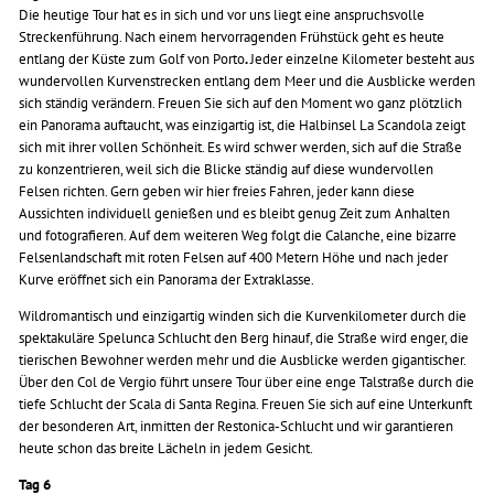
Die heutige Tour hat es in sich und vor uns liegt eine anspruchsvolle
Streckenführung. Nach einem hervorragenden Frühstück geht es heute
entlang der Küste zum Golf von Porto
.
Jeder einzelne Kilometer besteht aus
wundervollen Kurvenstrecken entlang dem Meer und die Ausblicke werden
sich ständig verändern. Freuen Sie sich auf den Moment wo ganz plötzlich
ein Panorama auftaucht, was einzigartig ist, die Halbinsel La Scandola zeigt
sich mit ihrer vollen Schönheit. Es wird schwer werden, sich auf die Straße
zu konzentrieren, weil sich die Blicke ständig auf diese wundervollen
Felsen richten. Gern geben wir hier freies Fahren, jeder kann diese
Aussichten individuell genießen und es bleibt genug Zeit zum Anhalten
und fotografieren. Auf dem weiteren Weg folgt die Calanche, eine bizarre
Felsenlandschaft mit roten Felsen auf 400 Metern Höhe und nach jeder
Kurve eröffnet sich ein Panorama der Extraklasse.
Wildromantisch und einzigartig winden sich die Kurvenkilometer durch die
spektakuläre Spelunca Schlucht den Berg hinauf, die Straße wird enger, die
tierischen Bewohner werden mehr und die Ausblicke werden gigantischer.
Über den Col de Vergio führt unsere Tour über eine enge Talstraße durch die
tiefe Schlucht der Scala di Santa Regina. Freuen Sie sich auf eine Unterkunft
der besonderen Art, inmitten der Restonica-Schlucht und wir garantieren
heute schon das breite Lächeln in jedem Gesicht.
Tag 6