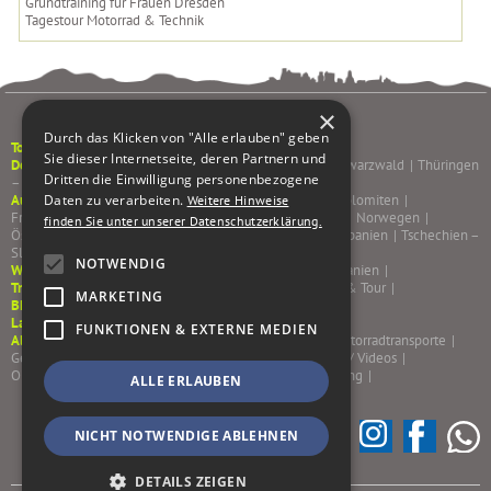
Grundtraining für Frauen Dresden
Tagestour Motorrad & Technik
×
Durch das Klicken von "Alle erlauben" geben
Tourenkalender
Sie dieser Internetseite, deren Partnern und
Deutschland
Pfälzerwald & Weinstraße
|
Sachsen
|
Schwarzwald
|
Thüringen
Dritten die Einwilligung personenbezogene
– Rhön – Spessart
|
Daten zu verarbeiten.
Ausland
Albanien – Bulgarien – Rumänien
|
Alpen & Dolomiten
|
Weitere Hinweise
Frankreich
|
Griechenland
|
Italien
|
Korsika – Sardinien
|
Norwegen
|
finden Sie unter unserer Datenschutzerklärung.
Österreich
|
Portugal
|
Schottland – Irland
|
Schweiz
|
Spanien
|
Tschechien –
Slowakei
|
NOTWENDIG
Winterfluchten
Marokko
|
Griechenland
|
Portugal
|
Spanien
|
Trainings/Kurse
Sicherheitstrainings & Kurse
|
Training & Tour
|
MARKETING
BMW Motorrad Sachsen
Last Minute %
FUNKTIONEN & EXTERNE MEDIEN
Almoto
AGB
|
Jobs – Wir suchen dich!
|
Gutscheine
|
Motorradtransporte
|
Gepäcktransport
|
Leistungen
|
Team
|
Reiseblog/ Bilder/ Videos
|
Onlineshop
|
Kontakt
|
Impressum
|
Datenschutzerklärung
|
ALLE ERLAUBEN
NICHT NOTWENDIGE ABLEHNEN
DETAILS ZEIGEN