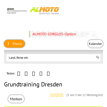
ALMOTO SORGLOS-Option
Menü
Kalender
Teilen:
Grundtraining Dresden
(
5
von 5 bei
11
Wertung/en)
Merken