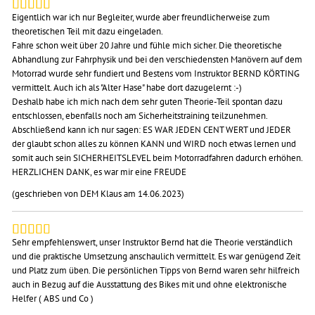
Eigentlich war ich nur Begleiter, wurde aber freundlicherweise zum
theoretischen Teil mit dazu eingeladen.
Fahre schon weit über 20 Jahre und fühle mich sicher. Die theoretische
Abhandlung zur Fahrphysik und bei den verschiedensten Manövern auf dem
Motorrad wurde sehr fundiert und Bestens vom Instruktor BERND KÖRTING
vermittelt. Auch ich als "Alter Hase" habe dort dazugelernt :-)
Deshalb habe ich mich nach dem sehr guten Theorie-Teil spontan dazu
entschlossen, ebenfalls noch am Sicherheitstraining teilzunehmen.
Abschließend kann ich nur sagen: ES WAR JEDEN CENT WERT und JEDER
der glaubt schon alles zu können KANN und WIRD noch etwas lernen und
somit auch sein SICHERHEITSLEVEL beim Motorradfahren dadurch erhöhen.
HERZLICHEN DANK, es war mir eine FREUDE
(geschrieben von DEM Klaus am 14.06.2023)
Sehr empfehlenswert, unser Instruktor Bernd hat die Theorie verständlich
und die praktische Umsetzung anschaulich vermittelt. Es war genügend Zeit
und Platz zum üben. Die persönlichen Tipps von Bernd waren sehr hilfreich
auch in Bezug auf die Ausstattung des Bikes mit und ohne elektronische
Helfer ( ABS und Co )