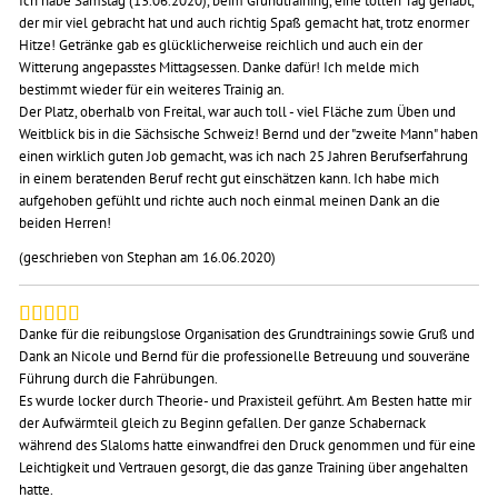
Ich habe Samstag (13.06.2020), beim Grundtraining, eine tollen Tag gehabt,
der mir viel gebracht hat und auch richtig Spaß gemacht hat, trotz enormer
Hitze! Getränke gab es glücklicherweise reichlich und auch ein der
Witterung angepasstes Mittagsessen. Danke dafür! Ich melde mich
bestimmt wieder für ein weiteres Trainig an.
Der Platz, oberhalb von Freital, war auch toll - viel Fläche zum Üben und
Weitblick bis in die Sächsische Schweiz! Bernd und der "zweite Mann" haben
einen wirklich guten Job gemacht, was ich nach 25 Jahren Berufserfahrung
in einem beratenden Beruf recht gut einschätzen kann. Ich habe mich
aufgehoben gefühlt und richte auch noch einmal meinen Dank an die
beiden Herren!
(geschrieben von Stephan am 16.06.2020)
Danke für die reibungslose Organisation des Grundtrainings sowie Gruß und
Dank an Nicole und Bernd für die professionelle Betreuung und souveräne
Führung durch die Fahrübungen.
Es wurde locker durch Theorie- und Praxisteil geführt. Am Besten hatte mir
der Aufwärmteil gleich zu Beginn gefallen. Der ganze Schabernack
während des Slaloms hatte einwandfrei den Druck genommen und für eine
Leichtigkeit und Vertrauen gesorgt, die das ganze Training über angehalten
hatte.