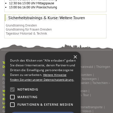
12:30 bis 13:00 Uhr Mittagspause
13:00 bis 16:00 Uhr Praxisschulung
Sicherheitstrainings & Kurse: Weitere Touren
Grundtraining Dresden
Grundtraining für Frauen Dresden
Tagestour Motorrad & Technik
×
Durch das Klicken von "Alle erlauben" geben
Tourenkalender
Sie dieser Internetseite, deren Partnern und
Deutschland
Pfälzerwald & Weinstraße
|
Sachsen
|
Schwarzwald
|
Thüringen
Dritten die Einwilligung personenbezogene
– Rhön – Spessart
|
Daten zu verarbeiten.
Ausland
Albanien – Bulgarien – Rumänien
|
Alpen & Dolomiten
|
Weitere Hinweise
Frankreich
|
Griechenland
|
Italien
|
Korsika – Sardinien
|
Norwegen
|
finden Sie unter unserer Datenschutzerklärung.
Österreich
|
Portugal
|
Schottland – Irland
|
Schweiz
|
Spanien
|
Tschechien –
Slowakei
|
NOTWENDIG
Winterfluchten
Marokko
|
Griechenland
|
Portugal
|
Spanien
|
Trainings/Kurse
Sicherheitstrainings & Kurse
|
Training & Tour
|
MARKETING
BMW Motorrad Sachsen
Last Minute %
FUNKTIONEN & EXTERNE MEDIEN
Almoto
AGB
|
Jobs – Wir suchen dich!
|
Gutscheine
|
Motorradtransporte
|
Gepäcktransport
|
Leistungen
|
Team
|
Reiseblog/ Bilder/ Videos
|