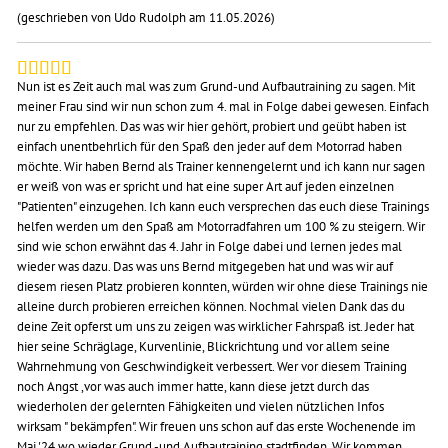
(geschrieben von Udo Rudolph am 11.05.2026)
Nun ist es Zeit auch mal was zum Grund-und Aufbautraining zu sagen. Mit
meiner Frau sind wir nun schon zum 4. mal in Folge dabei gewesen. Einfach
nur zu empfehlen. Das was wir hier gehört, probiert und geübt haben ist
einfach unentbehrlich für den Spaß den jeder auf dem Motorrad haben
möchte. Wir haben Bernd als Trainer kennengelernt und ich kann nur sagen
er weiß von was er spricht und hat eine super Art auf jeden einzelnen
"Patienten" einzugehen. Ich kann euch versprechen das euch diese Trainings
helfen werden um den Spaß am Motorradfahren um 100 % zu steigern. Wir
sind wie schon erwähnt das 4. Jahr in Folge dabei und lernen jedes mal
wieder was dazu. Das was uns Bernd mitgegeben hat und was wir auf
diesem riesen Platz probieren konnten, würden wir ohne diese Trainings nie
alleine durch probieren erreichen können. Nochmal vielen Dank das du
deine Zeit opferst um uns zu zeigen was wirklicher Fahrspaß ist. Jeder hat
hier seine Schräglage, Kurvenlinie, Blickrichtung und vor allem seine
Wahrnehmung von Geschwindigkeit verbessert. Wer vor diesem Training
noch Angst ,vor was auch immer hatte, kann diese jetzt durch das
wiederholen der gelernten Fähigkeiten und vielen nützlichen Infos
wirksam " bekämpfen". Wir freuen uns schon auf das erste Wochenende im
Mai '24 wo wieder Grund -und Aufbautraining stadtfinden. Wir kommen