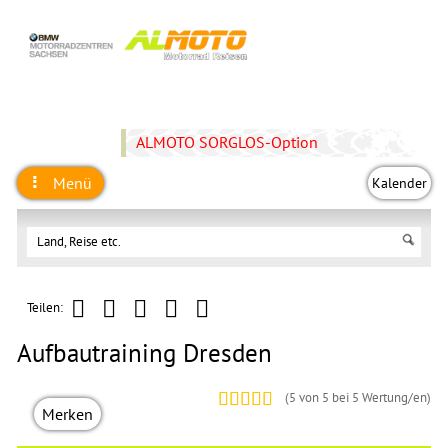
ALMOTO SORGLOS-Option
Menü
Kalender
Teilen:
Aufbautraining Dresden
(
5
von 5 bei
5
Wertung/en)
Merken