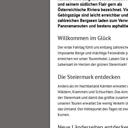
und seinem südlichen Flair gern als
Österreichische Riviera bezeichnet. Vi
Gebirgszüge sind leicht erreichbar und
zahlreichen Bergseen laden zum Verwe
Panoramarouten und bestens asphaltie
Willkommen im Glück
Der erste Fahrtag führt uns entlang zahlreic
Imposante Berge und mächtige Felswände pr
erreichen wir unser Tourenhotel. Lassen Sie
Lebensart im Herzen der grünen Steiermark!
Die Steiermark entdecken
Anders als im Nachbarland Kärnten erwartet 
Wäldern, Klammen und Schluchten. Das Alme
der Steiermark und damit das größte zusam
unseren Touren erwartet Sie wenig Verkehr ü
das Umland. Der Höhepunkt des Tages ist zwe
Kurven.
Neue Länderseiten entdecke