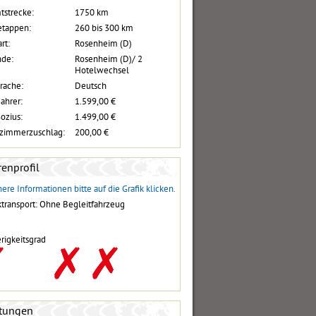
tstrecke:
1750 km
etappen:
260 bis 300 km
rt:
Rosenheim (D)
nde:
Rosenheim (D)/ 2
Hotelwechsel
rache:
Deutsch
Fahrer:
1.599,00 €
Sozius:
1.499,00 €
lzimmerzuschlag:
200,00 €
enprofil
ere Informationen bitte auf die Grafik klicken.
transport: Ohne Begleitfahrzeug
rigkeitsgrad
stungen