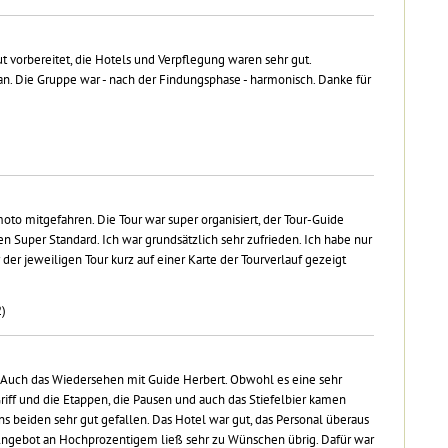
ut vorbereitet, die Hotels und Verpflegung waren sehr gut.
 an. Die Gruppe war - nach der Findungsphase - harmonisch. Danke für
oto mitgefahren. Die Tour war super organisiert, der Tour-Guide
en Super Standard. Ich war grundsätzlich sehr zufrieden. Ich habe nur
der jeweiligen Tour kurz auf einer Karte der Tourverlauf gezeigt
2)
n. Auch das Wiedersehen mit Guide Herbert. Obwohl es eine sehr
riff und die Etappen, die Pausen und auch das Stiefelbier kamen
uns beiden sehr gut gefallen. Das Hotel war gut, das Personal überaus
ngebot an Hochprozentigem ließ sehr zu Wünschen übrig. Dafür war