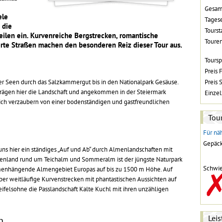
Gesam
ele
Tages
 die
Toursta
ilen ein. Kurvenreiche Bergstrecken, romantische
Toure
rte Straßen machen den besonderen Reiz dieser Tour aus.
Toursp
Preis 
her Seen durch das Salzkammergut bis in den Nationalpark Gesäuse.
Preis 
ägen hier die Landschaft und angekommen in der Steiermark
Einze
 sich verzaubern von einer bodenständigen und gastfreundlichen
Tour
Für näh
Gepäck
uns hier ein ständiges „Auf und Ab“ durch Almenlandschaften mit
nland rund um Teichalm und Sommeralm ist der jüngste Naturpark
Schwie
menhängende Almengebiet Europas auf bis zu 1500 m Höhe. Auf
ber weitläufige Kurvenstrecken mit phantastischen Aussichten auf
ifelsohne die Passlandschaft Kalte Kuchl mit ihren unzähligen
Lei
n