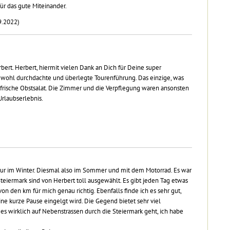
für das gute Miteinander.
9.2022)
bert. Herbert, hiermit vielen Dank an Dich für Deine super
 wohl durchdachte und überlegte Tourenführung. Das einzige, was
r frische Obstsalat. Die Zimmer und die Verpflegung waren ansonsten
Urlaubserlebnis.
 nur im Winter. Diesmal also im Sommer und mit dem Motorrad. Es war
Steiermark sind von Herbert toll ausgewählt. Es gibt jeden Tag etwas
n den km für mich genau richtig. Ebenfalls finde ich es sehr gut,
ine kurze Pause eingelgt wird. Die Gegend bietet sehr viel
 es wirklich auf Nebenstrassen durch die Steiermark geht, ich habe