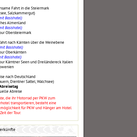
same Fahrt in die Steiermark
see, Salzkammergut)
mit Basishotel)
sches Almenland
mit Basishotel)
our Obersteiermark
fahrt nach Kärnten über die Weinebene
(mit Basishotel)
our Oberkärnten
mit Basishotel)
our Kärntner Seen und Dreiländereck Italien
lowenien
ise nach Deutschland
auern, Dientner Sattel, Walchsee)
 Abreisetag
duelle Abreise
ste, die ihr Motorrad per PKW zum
hotel transportieren, besteht eine
lmöglichkeit für PKW und Hänger am Hotel
 Zeit der Tour.
erkünfte