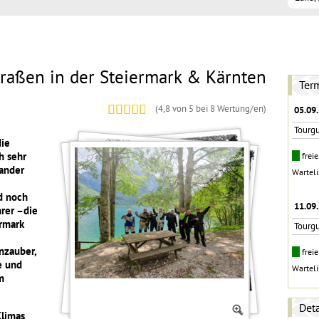
traßen in der Steiermark & Kärnten
Ter
(
4,8
von 5 bei
8
Wertung/en)
05.09.
Tourg
die
h sehr
frei
nander
Wartel
nd noch
11.09.
rer –die
rmark
Tourg
nzauber,
frei
e und
Wartel
m
Deta
Klimas