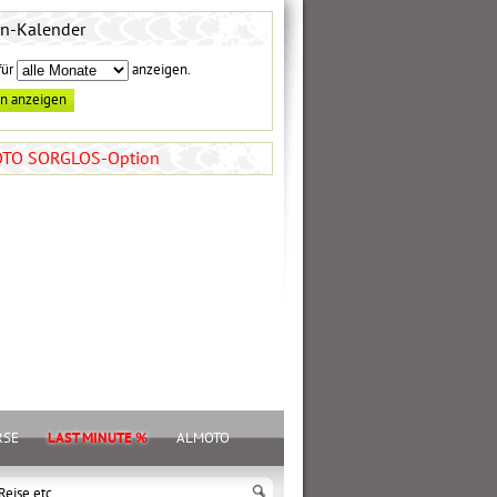
en-Kalender
für
anzeigen.
TO SORGLOS-Option
RSE
LAST MINUTE %
ALMOTO