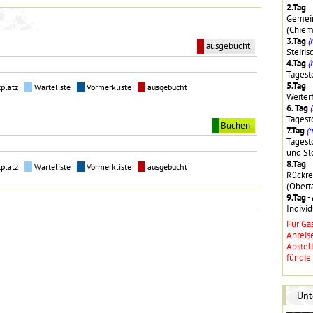
2.Tag
Gemein
(Chiem
3.Tag
(
ausgebucht
Steiri
4.Tag
(
Tagest
5.Tag
tplatz
Warteliste
Vormerkliste
ausgebucht
Weiter
6. Tag
Tagest
Buchen
7.Tag
(
Tagest
und S
8.Tag
tplatz
Warteliste
Vormerkliste
ausgebucht
Rückre
(Obert
9.Tag -
Indivi
Für Gä
Anreise
Abstel
für die
Unt