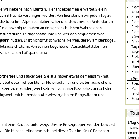
7 ge
 die Weinebene nach Kärnten. Hier angekommen erwartet Sie ein
Reis
den 3 Nächte verbringen werden. Von hier starten wir jeden Tag zu
8 Üb
ie Julischen Alpen auf italienischer und slowenischer Seite starten.
3 er
Stei
r Sie ein wenig teilhaben an den geschichtlichen Wahrzeichen
3 er
itz führt durch 14 sagenhafte Tore und wer den bequemen Weg
Kärn
bahn nutzen. Er ist nichts für schwache Nerven, der Pyramidenkogel,
Für 
Holzaussichtsturm. Von seinen begehbaren Aussichtsplattformen
Tag 
baye
isches Landschaftspanorama.
Frei
im H
Über
Erin
Wörthersee und Faaker See. Sie alle haben etwas gemeinsam - mit
Im Prei
 Zeit beliebte Treffpunkte für Motorradfahrer und bieten ausreichend
Ben
se Seen zu erkunden, wechseln wir von einer Passhöhe zur nächsten
Mahl
Leis
birgswelt mit blühenden Almwiesen, dichten Bergwäldern und
Reis
Tou
1.Tag -
ur mit einer Gruppe unterwegs. Unsere Reisegruppen werden bewusst
Individ
t. Die Mindestteilnehmerzahl bei dieser Tour beträgt 6 Personen.
Gemein
Touren