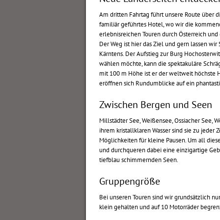
Am dritten Fahrtag führt unsere Route über
familiär geführtes Hotel, wo wir die kommen
erlebnisreichen Touren durch Österreich und d
Der Weg ist hier das Ziel und gern lassen wi
Kärntens. Der Aufstieg zur Burg Hochosterw
wählen möchte, kann die spektakuläre Schräg
mit 100 m Höhe ist er der weltweit höchste 
eröffnen sich Rundumblicke auf ein phantast
Zwischen Bergen und Seen
Millstädter See, Weißensee, Ossiacher See, 
ihrem kristallklaren Wasser sind sie zu jeder
Möglichkeiten für kleine Pausen. Um all die
und durchqueren dabei eine einzigartige Ge
tiefblau schimmernden Seen.
Gruppengröße
Bei unseren Touren sind wir grundsätzlich n
klein gehalten und auf 10 Motorräder begrenz