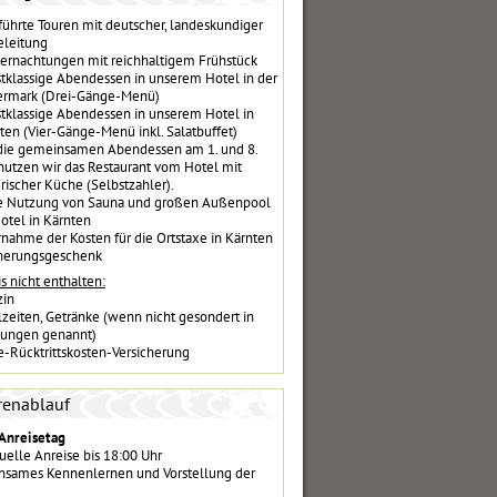
führte Touren mit deutscher, landeskundiger
eleitung
ernachtungen mit reichhaltigem Frühstück
stklassige Abendessen in unserem Hotel in der
ermark (Drei-Gänge-Menü)
stklassige Abendessen in unserem Hotel in
ten (Vier-Gänge-Menü inkl. Salatbuffet)
die gemeinsamen Abendessen am 1. und 8.
nutzen wir das Restaurant vom Hotel mit
rischer Küche (Selbstzahler).
e Nutzung von Sauna und großen Außenpool
otel in Kärnten
nahme der Kosten für die Ortstaxe in Kärnten
nerungsgeschenk
s nicht enthalten:
zin
zeiten, Getränke (wenn nicht gesondert in
tungen genannt)
e-Rücktrittskosten-Versicherung
renablauf
 Anreisetag
uelle Anreise bis 18:00 Uhr
sames Kennenlernen und Vorstellung der