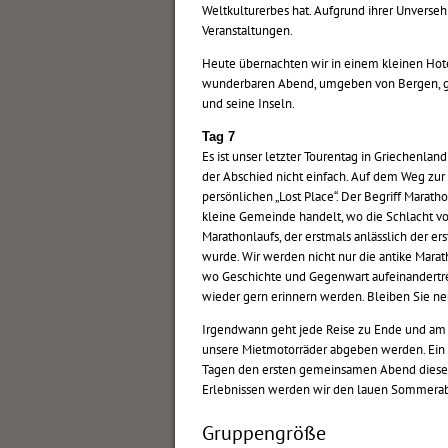
Weltkulturerbes hat. Aufgrund ihrer Unversehr
Veranstaltungen.
Heute übernachten wir in einem kleinen Hote
wunderbaren Abend, umgeben von Bergen, gr
und seine Inseln.
Tag 7
Es ist unser letzter Tourentag in Griechenla
der Abschied nicht einfach. Auf dem Weg zur 
persönlichen „Lost Place“. Der Begriff Maratho
kleine Gemeinde handelt, wo die Schlacht vo
Marathonlaufs, der erstmals anlässlich der 
wurde. Wir werden nicht nur die antike Marat
wo Geschichte und Gegenwart aufeinandertref
wieder gern erinnern werden. Bleiben Sie ne
Irgendwann geht jede Reise zu Ende und am s
unsere Mietmotorräder abgeben werden. Ein S
Tagen den ersten gemeinsamen Abend dieser 
Erlebnissen werden wir den lauen Sommerabe
Gruppengröße