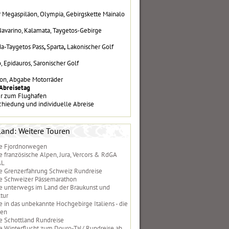
r Megaspiläon, Olympia, Gebirgskette Mainalo
Navarino, Kalamata, Taygetos-Gebirge
a-Taygetos Pass
,
Sparta
,
Lakonischer Golf
, Epidauros, Saronischer Golf
on, Abgabe Motorräder
 Abreisetag
er zum Flughafen
chiedung und individuelle Abreise
land: Weitere Touren
e Fjordnorwegen
e französische Alpen, Jura, Vercors & RdGA
AL
e Grenzerfahrung Schweiz Rundreise
e Schweizer Pässemarathon
e unterwegs im Land der Braukunst und
tur
e in das unbekannte Hochgebirge Italiens - die
zen
e Schottland Rundreise
e Winterflucht zum Douro-Tal/ Rundreise ab