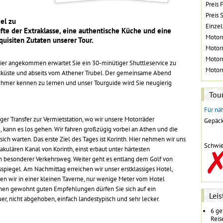
Preis 
Preis 
iel zu
Einze
fte der Extraklasse, eine authentische Küche und eine
Motorr
quisiten Zutaten unserer Tour.
Motorr
Motorr
 Hier angekommen erwartet Sie ein 30-minütiger Shuttleservice zu
Motorr
tküste und abseits vom Athener Trubel. Der gemeinsame Abend
nehmer kennen zu lernen und unser Tourguide wird Sie neugierig
Tour
Für näh
er Transfer zur Vermietstation, wo wir unsere Motorräder
Gepäck
 kann es los gehen. Wir fahren großzügig vorbei an Athen und die
sich warten. Das erste Ziel des Tages ist Korinth. Hier nehmen wir uns
Schwie
akulären Kanal von Korinth, einst erbaut unter härtesten
in besonderer Verkehrsweg. Weiter geht es entlang dem Golf von
spiegel. Am Nachmittag erreichen wir unser erstklassiges Hotel,
n wir in einer kleinen Taverne, nur wenige Meter vom Hotel
einen gewohnt guten Empfehlungen dürfen Sie sich auf ein
Lei
r, nicht abgehoben, einfach landestypisch und sehr lecker.
6 ge
Reis