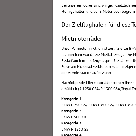
Bei unseren Touren sind wir grundsätzlich n
klein gehalten und auf 8 Motorräder begrenz
Der Zielflughafen für diese To
Mietmotorräder
Unser Vermieter in Athen ist zertifizierter 
technisch einwandfreie Mietfahrzeuge. Die Mo
Bedarf auch mit tiefergelegten Sitzbänken. B
Reise am Motorrad verbleiben soll. Ihr eigenes
der Vermietstation aufbewahrt.
Nachfolgende Mietmotorräder stehen Ihnen fü
erhältlich (R 1250 GSA/R 1300 GSA/Royal En
Kategorie 1
BMW F 750 GS/ BMW F 800 GS/ BMW F 850
Kategorie 2
BMW F 900 XR
Kategorie 3
BMW R 1250 GS
Kategorie 4