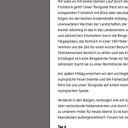
Wir wäre es mit einem kleinen Lauf durch d
Frühstück geht? Unser Tourguide freut sich au
entspannten Frühstück mit Blick über das bla
folgen wir der kleinen Küstenstraße entlang 
unerwarteten Wechsel der Landschaften, die 
kleiner Abzweig in das in das Landesinnere
und zahlreichen Kilometern durch die Berge.
Megaspiläon, das förmlich in einer 190 Met
nehmen uns die Zeit für einen kurzen Besuch, 
Streckenverlauf deutlich zu sehen und das 
schlängelt sich eine Bergstrecke hinab ins Ta
Jahreszeit macht sie zu einer Rennstrecke de
Am späten Mittag erreichen wir den wichtigst
olympische Feuer brannte und die Fackelläufer
führt Sie uns unser Tourguide auf einem klei
olympischen Spiele.
Versteckt in den Bergen, verborgen wie ein G
über verlockende Nebenstrecken und durch 
zu unserem Hotel für heute Abend. Es ist klei
Abendessen außergewöhnlich. Freuen Sie sich 
Tag 4