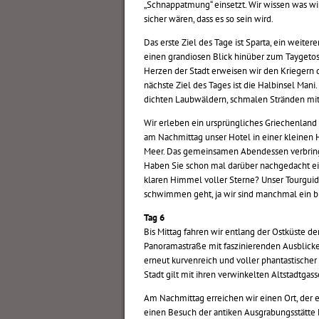
„Schnappatmung“ einsetzt. Wir wissen was wi
sicher wären, dass es so sein wird.
Das erste Ziel des Tage ist Sparta, ein weite
einen grandiosen Blick hinüber zum Taygetos
Herzen der Stadt erweisen wir den Kriegern d
nächste Ziel des Tages ist die Halbinsel Mani
dichten Laubwäldern, schmalen Stränden mit
Wir erleben ein ursprüngliches Griechenland
am Nachmittag unser Hotel in einer kleinen H
Meer. Das gemeinsamen Abendessen verbringe
Haben Sie schon mal darüber nachgedacht ei
klaren Himmel voller Sterne? Unser Tourgu
schwimmen geht, ja wir sind manchmal ein bis
Tag 6
Bis Mittag fahren wir entlang der Ostküste 
Panoramastraße mit faszinierenden Ausblicken
erneut kurvenreich und voller phantastischer
Stadt gilt mit ihren verwinkelten Altstadtga
Am Nachmittag erreichen wir einen Ort, der ei
einen Besuch der antiken Ausgrabungsstätte E