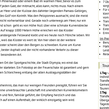
en Pinienwald oder einem Bad im warmen Meer, bevor es zum
7 Üb
sorg
f jeden Gast, der mitmacht, alles kann, nichts muss. Nach einem
Für 
ue Meer und der Kulisse des dahinter liegenden Parnass-Gebirges,
klei
des Golf von Korinth. Was den Peloponnes ausmacht, sind die meist
vom 
nicht vorhersehbar sind. Gerade noch unterwegs am Meer, nur ein
Tran
Tran
 und schon geht es von Höhe Null über eine schmale Kurvenstrecke
Eint
 Auf knapp 1000 Metern Höhe erreichen wir das Kloster
Erin
er ansteigende Felswand klebt und wo heute noch Mönche leben. Wir
Im Prei
weil das Kloster es wert ist. Von hier oben ist der weitere
Ben
Kloster scheint über den Bergen zu schweben. Kurve um Kurve
Mahl
l, bester Asphalt und der nicht vorhandene Verkehr zu dieser
Leis
Reis
r besonderen Art.
en Ort der Sportgeschichte, die Stadt Olympia, wo einst das
Tou
 starteten. Ein Fotostop an der Feuerschale ist garantiert und gern
nen Schleichweg entlang der alten Austragungsstätten der
1.Tag -
Individ
Transf
Gemein
eheimnis, das man nur wenigen Freunden preisgibt, führen wir Sie
Touren
eine unverbrauchte Landschaft mit unendlichen Kurvenkilometern
2.Tag
n und fein, familiär geführt, der Empfang herzlich und das
Transf
auf einen Aufenthalt, der wirklich einzigartig sein wird.
Überga
Tagest
korint