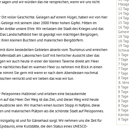
r sagen und wir würden das nie versprechen, wenn wir uns nicht
Malag
12 Tag
14 Tag
rer Ort voller Geschichte. Gelegen auf einem Hügel, haben wir von hier
14 Tag
15 Tag
 Gebirge mit seinem über 2000 Meter hohen Gipfel. Mitten im
16 Tag
er Antike unsere Ehre. Wir verlassen die Stadt des Krieges und das
Gehei
. Das Landschaftsbild hier ist geprägt von mächtigen Bergzügen,
18 Tag
 ihren kleinen Buchten und malerischen Bergdörfern.
18 Tag
19 Tag
 mit dünn besiedelten Gebieten abseits vom Tourismus und erreichen
Schwa
5 Tage
afenstadt am Lakonischen Golf mit herrlicher Aussicht über das
7 Tage
n wir auch heute in einer der kleinen Taverne direkt am Meer.
7 Tage
n nächtliches Bad im warmen Meer zu nehmen mit Blick in einen
7 Tage
ide nimmt Sie gern mit wenn er nach dem Abendessen nochmal
7 Tage
8 Tage
schen verrückt und wir lieben das was wir tun.
& Vene
8 Tage
8 Tage
der Peleponnes-Halbinsel und erleben eine bezaubernde
8 Tage
 auf das Meer. Der Weg ist das Ziel, und dieser Weg wird heute
8 Tage
 Ausblicke sein. Wir machen einen kurzen Stopp in Nafplio, diese
8 Tage
9 Tage
ssen und malerischen Plätzen als die schönste Stadt auf Peloponnes.
Kärnte
9 Tage
nzigartig ist und für Gänsehaut sorgt. Wir nehmen uns die Zeit für
pidauros, eine Kultstätte, die den Status eines UNESCO-