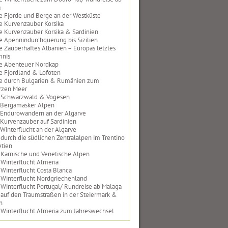
a
e Fjorde und Berge an der Westküste
e Kurvenzauber Korsika
e Kurvenzauber Korsika & Sardinien
e Apennindurchquerung bis Sizilien
e Zauberhaftes Albanien – Europas letztes
mnis
e Abenteuer Nordkap
e Fjordland & Lofoten
e durch Bulgarien & Rumänien zum
rzen Meer
 Schwarzwald & Vogesen
 Bergamasker Alpen
 Endurowandern an der Algarve
 Kurvenzauber auf Sardinien
 Winterflucht an der Algarve
 durch die südlichen Zentralalpen im Trentino
tien
 Karnische und Venetische Alpen
 Winterflucht Almeria
 Winterflucht Costa Blanca
 Winterflucht Nordgriechenland
 Winterflucht Portugal/ Rundreise ab Malaga
 auf den Traumstraßen in der Steiermark &
n
 Winterflucht Almeria zum Jahreswechsel