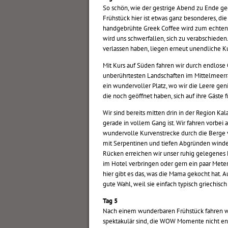
So schön, wie der gestrige Abend zu Ende ge
Frühstück hier ist etwas ganz besonderes, di
handgebrühte Greek Coffee wird zum echten 
wird uns schwerfallen, sich zu verabschieden.
verlassen haben, liegen erneut unendliche K
Mit Kurs auf Süden fahren wir durch endlose 
unberührtesten Landschaften im Mittelmeerra
ein wundervoller Platz, wo wir die Leere ge
die noch geöffnet haben, sich auf ihre Gäste 
Wir sind bereits mitten drin in der Region K
gerade in vollem Gang ist. Wir fahren vorbei 
wundervolle Kurvenstrecke durch die Berge v
mit Serpentinen und tiefen Abgründen winde
Rücken erreichen wir unser ruhig gelegenes 
im Hotel verbringen oder gern ein paar Meter 
hier gibt es das, was die Mama gekocht hat. A
gute Wahl, weil sie einfach typisch griechisch
Tag 5
Nach einem wunderbaren Frühstück fahren wi
spektakulär sind, die WOW Momente nicht e