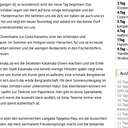
3.Tag
gangen ist, so wundervoll wird der neue Tag beginnen. Das
Kloste
e Inhaber legen viel Wert auf eine ruhige Atmosphäre und der
4.Tag
Muntermacher. Wir nehmen uns die Zeit, wir haben sie auch und es
Costa 
5.Tag
 Vor uns liegt ein neuer Tourentag und sobald wir das kleine Dorf
L
angad
urvenkilometer vor uns.
6.Tag
Nafplio
Olivenhaine zur Costa Navarino, eine der schönsten und
7.Tag
um. Im Sommer ein Hotspot voller Menschen, für uns ist es heute
Marath
nießen können und die wenigen Restaurants in den Fischerdörfern,
8.Tag -
Transf
freuen.
Verabs
alamata, da wo die beliebten Kalamata Oliven wachsen und die Ernte
an der Stadt Kalamata und bereits wenige Minuten später liegt eine
Aus
or uns. Kurve um Kurve geht es aufwärts, eine schmale Bergstrecke
t sich durch die wilde Berglandschaft. Mit dem Sonnenuntergang im
10 Tag
Hotel inmitten einer unberührten Natur. Das Abendessen können wir
10 Tag
SPECI
laufen zur Taverne von Papanikola. Hier gibt es keine Speisekarte,
10 Tag
uch wenn die Auswahl klein ausfällt, ist diese Taverne immer eine
10 Tag
 und damit authentisch ist.
10 Tag
Bierkul
11 Tag
r über den kurvenreichen Langada-Taygetos Pass, wo die Aussichten
Abruz
11 Tag
nden, das Herz permanent Freudensprünge macht und die bekannte
11 Tag