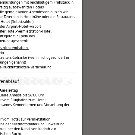
ernachtungen mit reichhaltigem Frühstück in
fältig ausgewählten Hotels
die gemeinsamen Abendessen nutzen wir
ne Tavernen in Hotelnähe oder die Restaurants
Hotel (Selbstzahler).
sfer Airport-Hotel-Airport
sfer Hotel-Vermietstation-Hotel
rittsgeld für Epidauros
nerungsgeschenk
s nicht enthalten:
zin
zeiten, Getränke (wenn nicht gesondert in
tungen genannt)
e-Rücktrittskosten-Versicherung
renablauf
 Anreisetag
uelle Anreise bis 16:00 Uhr
er vom Flughafen zum Hotel
sames Kennenlernen und Vorstellung der
er vom Hotel zur Vermietstation
be der Mietmotorräder und Einweisung
our über den Kanal von Korinth zur
hischen Bucht