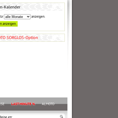
en-Kalender
für
anzeigen.
TO SORGLOS-Option
RSE
LAST MINUTE %
ALMOTO