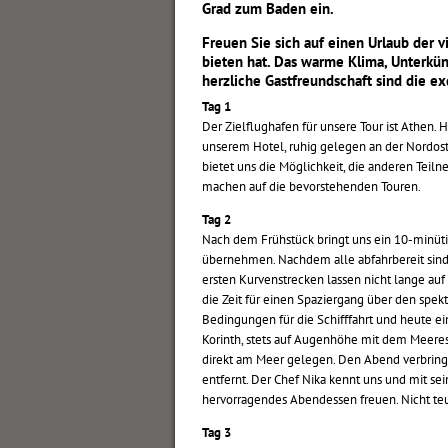
Grad zum Baden ein.
Freuen Sie sich auf einen Urlaub der v
bieten hat. Das warme Klima, Unterkün
herzliche Gastfreundschaft sind die ex
Tag 1
Der Zielflughafen für unsere Tour ist Athen.
unserem Hotel, ruhig gelegen an der Nordos
bietet uns die Möglichkeit, die anderen Teil
machen auf die bevorstehenden Touren.
Tag 2
Nach dem Frühstück bringt uns ein 10-minütig
übernehmen. Nachdem alle abfahrbereit sind,
ersten Kurvenstrecken lassen nicht lange auf 
die Zeit für einen Spaziergang über den spekt
Bedingungen für die Schifffahrt und heute e
Korinth, stets auf Augenhöhe mit dem Meeres
direkt am Meer gelegen. Den Abend verbringe
entfernt. Der Chef Nika kennt uns und mit s
hervorragendes Abendessen freuen. Nicht teue
Tag 3