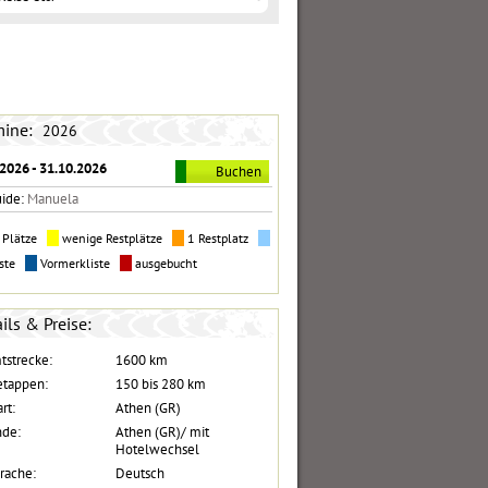
mine:
2026
2026 - 31.10.2026
Buchen
uide:
Manuela
e Plätze
wenige Restplätze
1 Restplatz
iste
Vormerkliste
ausgebucht
ils & Preise:
tstrecke:
1600 km
etappen:
150 bis 280 km
rt:
Athen (GR)
nde:
Athen (GR)/ mit
Hotelwechsel
rache:
Deutsch