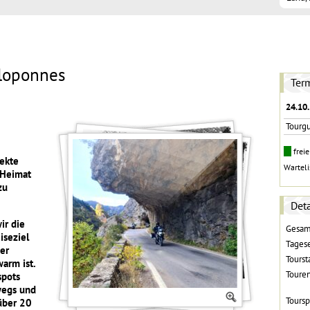
eloponnes
Ter
24.10.
Tourg
frei
fekte
Wartel
 Heimat
zu
Deta
ir die
Gesam
iseziel
Tages
er
Toursta
arm ist.
Toure
spots
wegs und
Toursp
über 20