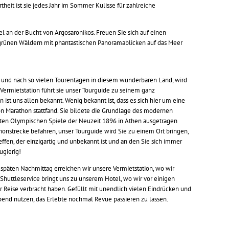
theit ist sie jedes Jahr im Sommer Kulisse für zahlreiche
l an der Bucht von Argosaronikos. Freuen Sie sich auf einen
ünen Wäldern mit phantastischen Panoramablicken auf das Meer
nd und nach so vielen Tourentagen in diesem wunderbaren Land, wird
Vermietstation führt sie unser Tourguide zu seinem ganz
n ist uns allen bekannt. Wenig bekannt ist, dass es sich hier um eine
n Marathon stattfand. Sie bildete die Grundlage des modernen
ersten Olympischen Spiele der Neuzeit 1896 in Athen ausgetragen
honstrecke befahren, unser Tourguide wird Sie zu einem Ort bringen,
fen, der einzigartig und unbekannt ist und an den Sie sich immer
ugierig!
päten Nachmittag erreichen wir unsere Vermietstation, wo wir
huttleservice bringt uns zu unserem Hotel, wo wir vor einigen
Reise verbracht haben. Gefüllt mit unendlich vielen Eindrücken und
nd nutzen, das Erlebte nochmal Revue passieren zu lassen.