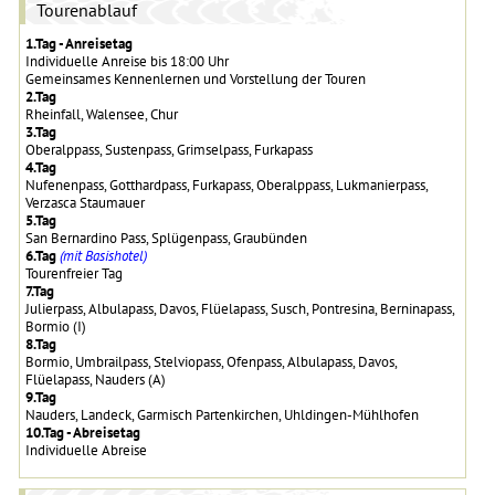
Tourenablauf
1.Tag - Anreisetag
Individuelle Anreise bis 18:00 Uhr
Gemeinsames Kennenlernen und Vorstellung der Touren
2.Tag
Rheinfall, Walensee, Chur
3.Tag
Oberalppass, Sustenpass, Grimselpass, Furkapass
4.Tag
Nufenenpass, Gotthardpass, Furkapass, Oberalppass, Lukmanierpass,
Verzasca Staumauer
5.Tag
San Bernardino Pass, Splügenpass, Graubünden
6.Tag
(mit Basishotel)
Tourenfreier Tag
7.Tag
Julierpass, Albulapass, Davos, Flüelapass, Susch, Pontresina, Berninapass,
Bormio (I)
8.Tag
Bormio, Umbrailpass, Stelviopass, Ofenpass, Albulapass, Davos,
Flüelapass, Nauders (A)
9.Tag
Nauders, Landeck, Garmisch Partenkirchen, Uhldingen-Mühlhofen
10.Tag - Abreisetag
Individuelle Abreise