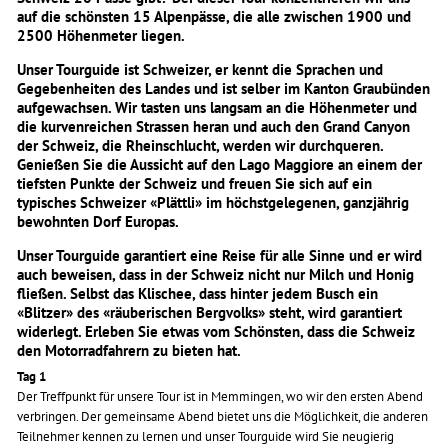
auf die schönsten 15 Alpenpässe, die alle zwischen 1900 und
2500 Höhenmeter liegen.
Unser Tourguide ist Schweizer, er kennt die Sprachen und
Gegebenheiten des Landes und ist selber im Kanton Graubünden
aufgewachsen. Wir tasten uns langsam an die Höhenmeter und
die kurvenreichen Strassen heran und auch den Grand Canyon
der Schweiz, die Rheinschlucht, werden wir durchqueren.
Genießen Sie die Aussicht auf den Lago Maggiore an einem der
tiefsten Punkte der Schweiz und freuen Sie sich auf ein
typisches Schweizer «Plättli» im höchstgelegenen, ganzjährig
bewohnten Dorf Europas.
Unser Tourguide garantiert eine Reise für alle Sinne und er wird
auch beweisen, dass in der Schweiz nicht nur Milch und Honig
fließen. Selbst das Klischee, dass hinter jedem Busch ein
«Blitzer» des «räuberischen Bergvolks» steht, wird garantiert
widerlegt. Erleben Sie etwas vom Schönsten, dass die Schweiz
den Motorradfahrern zu bieten hat.
Tag 1
Der Treffpunkt für unsere Tour ist in Memmingen, wo wir den ersten Abend
verbringen. Der gemeinsame Abend bietet uns die Möglichkeit, die anderen
Teilnehmer kennen zu lernen und unser Tourguide wird Sie neugierig