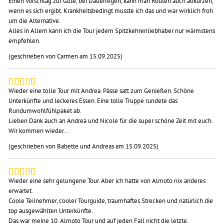
Einen Vorschlag zur Güte, bei Dauerregen, kann man Routen auch abkürzen,
wenn es sich ergibt. Krankheitsbedingt musste ich das und war wirklich froh
um die Alternative.
Alles in Allem kann ich die Tour jedem Spitzkehrenliebhaber nur wärmstens
empfehlen.
(geschrieben von Carmen am 15.09.2025)
Wieder eine tolle Tour mit Andrea. Pässe satt zum Genießen. Schöne
Unterkünfte und leckeres Essen. Eine tolle Truppe rundete das
Rundumwohlfühlpaket ab.
Lieben Dank auch an Andrea und Nicole für die super schöne Zeit mit euch.
Wir kommen wieder...
(geschrieben von Babette und Andreas am 15.09.2025)
Wieder eine sehr gelungene Tour. Aber ich hatte von Almoto nix anderes
erwartet.
Coole Teilnehmer, cooler Tourguide, traumhaftes Strecken und natürlich die
top ausgewählten Unterkünfte.
Das war meine 10. Almoto Tour und auf jeden Fall nicht die letzte.