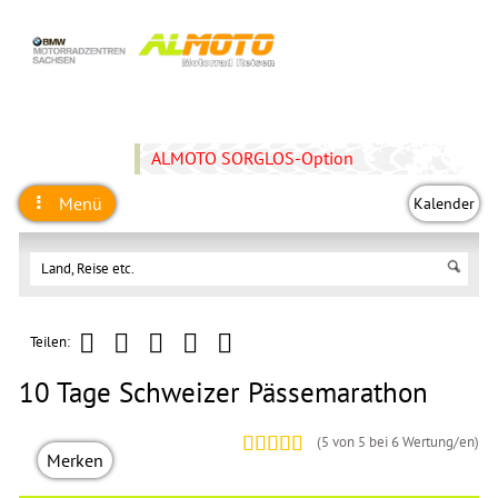
ALMOTO SORGLOS-Option
Menü
Kalender
Teilen:
10 Tage Schweizer Pässemarathon
(
5
von 5 bei
6
Wertung/en)
Merken