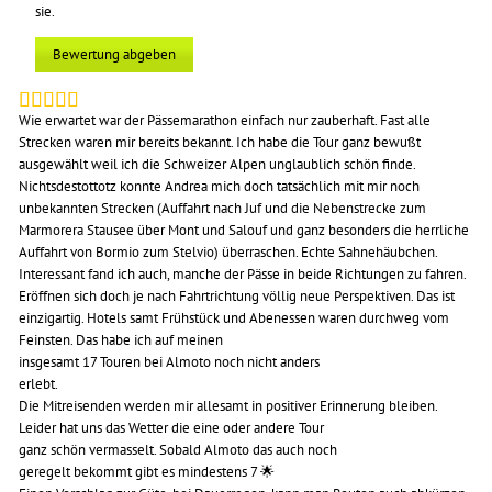
sie.
Bewertung abgeben
Wie erwartet war der Pässemarathon einfach nur zauberhaft. Fast alle
Strecken waren mir bereits bekannt. Ich habe die Tour ganz bewußt
ausgewählt weil ich die Schweizer Alpen unglaublich schön finde.
Nichtsdestottotz konnte Andrea mich doch tatsächlich mit mir noch
unbekannten Strecken (Auffahrt nach Juf und die Nebenstrecke zum
Marmorera Stausee über Mont und Salouf und ganz besonders die herrliche
Auffahrt von Bormio zum Stelvio) überraschen. Echte Sahnehäubchen.
Interessant fand ich auch, manche der Pässe in beide Richtungen zu fahren.
Eröffnen sich doch je nach Fahrtrichtung völlig neue Perspektiven. Das ist
einzigartig. Hotels samt Frühstück und Abenessen waren durchweg vom
Feinsten. Das habe ich auf meinen
insgesamt 17 Touren bei Almoto noch nicht anders
erlebt.
Die Mitreisenden werden mir allesamt in positiver Erinnerung bleiben.
Leider hat uns das Wetter die eine oder andere Tour
ganz schön vermasselt. Sobald Almoto das auch noch
geregelt bekommt gibt es mindestens 7 🌟