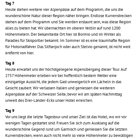
Tag 7
Heute stehen weitere vier Alpenpässe auf dem Programm, die uns die
wunderschöne Natur dieser Region näher bringen. Endlose Kurvenstrecken
stehen auf dem Programm und Sie werden erstaunt sein, was diese Region
alles zu bieten hat. Wir übernachten im oberen Veltlin auf rund 1200
Höhenmetern. Der bekannteste Ort hier ist Bormio und im Winter als
Paradies für Skisportler bekannt. Im Sommer ist es eine traumhafte Region
für Motorradfahrer. Das Silfserjoch oder auch Stelvio genannt, ist nicht weit
entfernt von hier.
Tag 8
Heute erwartet uns der höchstgelegene Alpenübergang dieser Tour. Auf
2757 Höhenmeter erleben wir bei hoffentlich bestem Wetter eine
einzigartige Aussicht, die jedem Gast unweigerlich ein Lächeln in das
Gesicht zaubert. Wir verlassen Italien und geniessen die weiteren
Alpenpässe auf der Schweizer Seite, bevor wir am späten Nachmittag
unweit des Drei-Länder-Ecks unser Hotel erreichen.
Tag 9
Vor uns liegt die letzte Tagestour und unser Ziel ist das Hotel, wo wir vor
wenigen Tagen gestartet sind. Freuen Sie sich zum Ausklang auf die
wunderschöne Gegend rund um Garmisch und geniessen Sie die letzten
Kurvenstrecken, wenn auch nicht mehr so viele Höhenmeter zu bewältigen