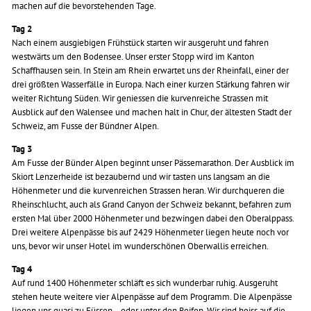
machen auf die bevorstehenden Tage.
Tag 2
Nach einem ausgiebigen Frühstück starten wir ausgeruht und fahren
westwärts um den Bodensee. Unser erster Stopp wird im Kanton
Schaffhausen sein. In Stein am Rhein erwartet uns der Rheinfall, einer der
drei größten Wasserfälle in Europa. Nach einer kurzen Stärkung fahren wir
weiter Richtung Süden. Wir geniessen die kurvenreiche Strassen mit
Ausblick auf den Walensee und machen halt in Chur, der ältesten Stadt der
Schweiz, am Fusse der Bündner Alpen.
Tag 3
Am Fusse der Bünder Alpen beginnt unser Pässemarathon. Der Ausblick im
Skiort Lenzerheide ist bezaubernd und wir tasten uns langsam an die
Höhenmeter und die kurvenreichen Strassen heran. Wir durchqueren die
Rheinschlucht, auch als Grand Canyon der Schweiz bekannt, befahren zum
ersten Mal über 2000 Höhenmeter und bezwingen dabei den Oberalppass.
Drei weitere Alpenpässe bis auf 2429 Höhenmeter liegen heute noch vor
uns, bevor wir unser Hotel im wunderschönen Oberwallis erreichen.
Tag 4
Auf rund 1400 Höhenmeter schläft es sich wunderbar ruhig. Ausgeruht
stehen heute weitere vier Alpenpässe auf dem Programm. Die Alpenpässe
liegen uns quasi zu Füssen… oder unter den Reifen. Wir sind heiss auf die