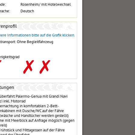
nde:
Rosenheim/ mit Hotelwechsel
rache:
Deutsch
enprofil
ere Informationen bitte auf die Grafik klicken.
transport: Ohne Begleitfahrzeug
rigkeitsgrad
stungen
überfahrt Palermo-Genua mit Grandi Navi
ci inkl. Motorrad
ernachtung in komfortablen 2-Bett-
nkabinen mit Dusche/WC auf der Fähre
twäsche und Handtücher werden gestellt)
ne mit Meerblick auf Anfrage möglich (gegen
reis)
Frühstück und Mittagessen auf der Fähre
end der Überfahrt