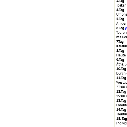
3.Tag
Toskan
4.Tag
Umbrie
5.Tag
An den
6.Tag
(
Touren
mit Po
7.Tag
Kalabr
8.Tag
Heute e
9.Tag
Ätna, S
10.Tag
Durch 
11.Tag
Westlic
23:00 
12.Tag
19:00 
13.Tag
Lombar
14.Tag
Trentin
15. Tag
Indivi