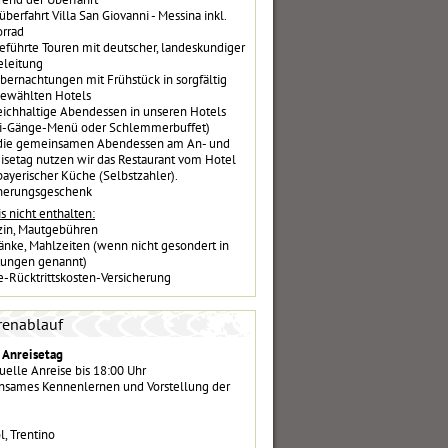
überfahrt Villa San Giovanni - Messina inkl.
rrad
eführte Touren mit deutscher, landeskundiger
eleitung
bernachtungen mit Frühstück in sorgfältig
ewählten Hotels
eichhaltige Abendessen in unseren Hotels
i-Gänge-Menü oder Schlemmerbuffet)
die gemeinsamen Abendessen am An- und
isetag nutzen wir das Restaurant vom Hotel
bayerischer Küche (Selbstzahler).
nerungsgeschenk
s nicht enthalten:
in, Mautgebühren
änke, Mahlzeiten (wenn nicht gesondert in
tungen genannt)
e-Rücktrittskosten-Versicherung
renablauf
– Anreisetag
uelle Anreise bis 18:00 Uhr
sames Kennenlernen und Vorstellung der
l, Trentino