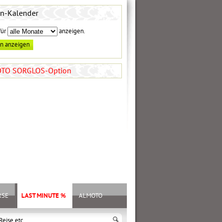
en-Kalender
für
anzeigen.
TO SORGLOS-Option
RSE
LAST MINUTE %
ALMOTO