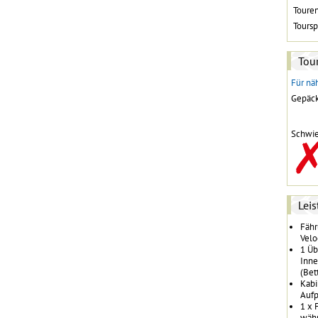
Toure
Toursp
Tour
Für näh
Gepäck
Schwie
Lei
Fähr
Velo
1 Üb
Inne
(Bet
Kabi
Aufp
1 x 
währ