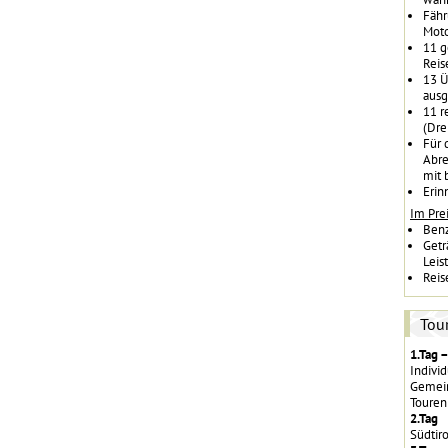
Fähr
Moto
11 g
Reis
13 Ü
ausg
11 r
(Dre
Für 
Abre
mit 
Erin
Im Prei
Benz
Getr
Leis
Reis
Tou
1.Tag 
Individ
Gemein
Touren
2.Tag
Südtiro