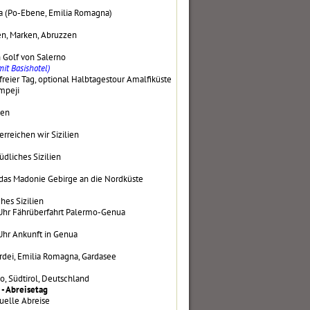
a (Po-Ebene, Emilia Romagna)
n, Marken, Abruzzen
 Golf von Salerno
mit Basishotel)
freier Tag, optional Halbtagestour Amalfiküste
mpeji
ien
rreichen wir Sizilien
üdliches Sizilien
das Madonie Gebirge an die Nordküste
hes Sizilien
Uhr Fährüberfahrt Palermo-Genua
Uhr Ankunft in Genua
dei, Emilia Romagna, Gardasee
o, Südtirol, Deutschland
 - Abreisetag
duelle Abreise