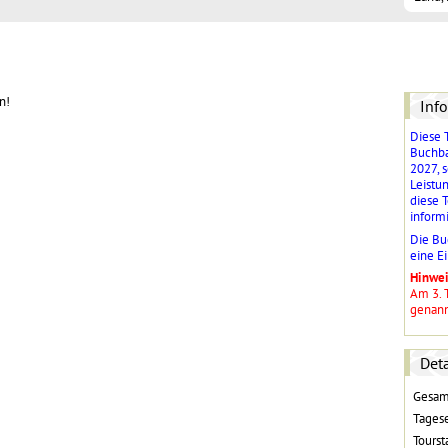
n!
Info
Diese T
Buchbar
2027, 
Leistun
diese 
informi
Die Bu
eine E
Hinwei
Am 3. 
genann
Deta
Gesam
Tages
Toursta