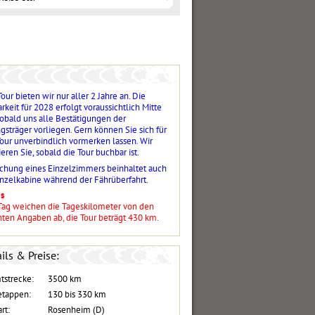
our bieten wir nur aller 2 Jahre an. Die
keit für 2028 erfolgt voraussichtlich Mitte
sobald uns alle Bestätigungen der
gsträger vorliegen. Gern können Sie sich für
Tour unverbindlich vormerken lassen. Wir
eren Sie, sobald die Tour buchbar ist.
chung eines Einzelzimmers beinhaltet auch
inzelkabine während der Fährüberfahrt.
s
Tag weichen die Tageskilometer von den
ten Angaben ab, die Tour beträgt 430 km.
ils & Preise:
tstrecke:
3500 km
etappen:
130 bis 330 km
rt:
Rosenheim (D)