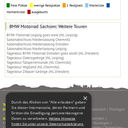
freie Plätze
wenige Restplätze
1 Restplatz
Warteliste
Vormerkliste
ausgebucht
BMW Motorrad Sachsen: Weitere Touren
BMW Motorrad Leipzig goes west (NL Leipzig)
Saisonabschluss Niederlassung Chemnitz
Saisonabschluss Niederlassung Dresden
Saisonabschluss Niederlassung Leipzig
Tagestour BMW Motorrad Dresden goes south (NL Dresden)
Tagestour Osterzgebirge (NL Leipzig)
Tagestour Talsperrenrunde (NL Chemnitz)
Tagestour Vogtland (NL Chemnitz)
Tagestour Zittauer Gebirge (NL Dresden)
×
Durch das Klicken von "Alle erlauben" geben
Tourenkalender
Sie dieser Internetseite, deren Partnern und
Deutschland
Pfälzerwald & Weinstraße
|
Sachsen
|
Schwarzwald
|
Thüringen
Dritten die Einwilligung personenbezogene
– Rhön – Spessart
|
Daten zu verarbeiten.
Ausland
Albanien – Bulgarien – Rumänien
|
Alpen & Dolomiten
|
Weitere Hinweise
Frankreich
|
Griechenland
|
Italien
|
Korsika – Sardinien
|
Norwegen
|
finden Sie unter unserer Datenschutzerklärung.
Österreich
|
Portugal
|
Schottland – Irland
|
Schweiz
|
Spanien
|
Tschechien –