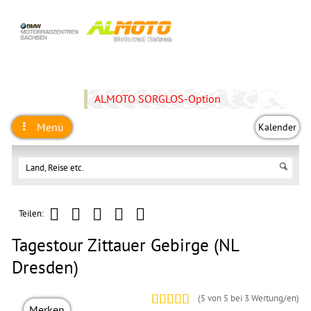
ALMOTO SORGLOS-Option
Menü
Kalender
Teilen:
Tagestour Zittauer Gebirge (NL
Dresden)
(
5
von 5 bei
3
Wertung/en)
Merken