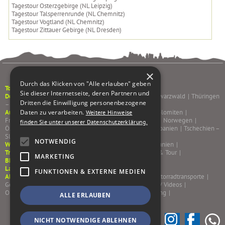
Tagestour Osterzgebirge (NL Leipzig)
Tagestour Talsperrenrunde (NL Chemnitz)
Tagestour Vogtland (NL Chemnitz)
Tagestour Zittauer Gebirge (NL Dresden)
×
Durch das Klicken von "Alle erlauben" geben
Tourenkalender
Sie dieser Internetseite, deren Partnern und
Deutschland
Pfälzerwald & Weinstraße
|
Sachsen
|
Schwarzwald
|
Thüringen
Dritten die Einwilligung personenbezogene
– Rhön – Spessart
|
Ausland
Albanien – Bulgarien – Rumänien
|
Alpen & Dolomiten
|
Daten zu verarbeiten.
Weitere Hinweise
Frankreich
|
Griechenland
|
Italien
|
Korsika – Sardinien
|
Norwegen
|
finden Sie unter unserer Datenschutzerklärung.
Österreich
|
Portugal
|
Schottland – Irland
|
Schweiz
|
Spanien
|
Tschechien –
Slowakei
|
NOTWENDIG
Winterfluchten
Marokko
|
Griechenland
|
Portugal
|
Spanien
|
Trainings/Kurse
Sicherheitstrainings & Kurse
|
Training & Tour
|
MARKETING
BMW Motorrad Sachsen
Last Minute %
FUNKTIONEN & EXTERNE MEDIEN
Almoto
AGB
|
Jobs – Wir suchen dich!
|
Gutscheine
|
Motorradtransporte
|
Gepäcktransport
|
Leistungen
|
Team
|
Reiseblog/ Bilder/ Videos
|
Onlineshop
|
Kontakt
|
Impressum
|
Datenschutzerklärung
|
ALLE ERLAUBEN
NICHT NOTWENDIGE ABLEHNEN