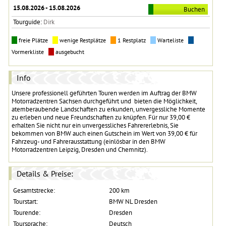
15.08.2026 - 15.08.2026
Buchen
Tourguide:
Dirk
freie Plätze
wenige Restplätze
1 Restplatz
Warteliste
Vormerkliste
ausgebucht
Info
Unsere professionell geführten Touren werden im Auftrag der BMW
Motorradzentren Sachsen durchgeführt und bieten die Möglichkeit,
atemberaubende Landschaften zu erkunden, unvergessliche Momente
zu erleben und neue Freundschaften zu knüpfen. Für nur 39,00 €
erhalten Sie nicht nur ein unvergessliches Fahrererlebnis, Sie
bekommen von BMW auch einen Gutschein im Wert von 39,00 € für
Fahrzeug- und Fahrerausstattung (einlösbar in den BMW
Motorradzentren Leipzig, Dresden und Chemnitz).
Details & Preise:
Gesamtstrecke:
200 km
Tourstart:
BMW NL Dresden
Tourende:
Dresden
Toursprache:
Deutsch